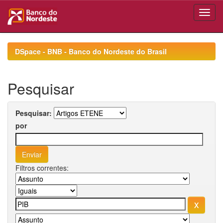
Skip
navigation
DSpace - BNB - Banco do Nordeste do Brasil
Pesquisar
Pesquisar:
por
Filtros correntes: