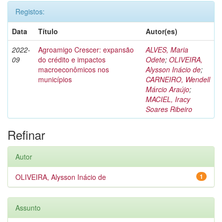
Registos:
Data
Título
Autor(es)
2022-
Agroamigo Crescer: expansão
ALVES, Maria
09
do crédito e impactos
Odete
;
OLIVEIRA,
macroeconômicos nos
Alysson Inácio de
;
municípios
CARNEIRO, Wendell
Márcio Araújo
;
MACIEL, Iracy
Soares Ribeiro
Refinar
Autor
OLIVEIRA, Alysson Inácio de
1
Assunto