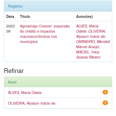
Registos:
Data
Título
Autor(es)
2022-
Agroamigo Crescer: expansão
ALVES, Maria
09
do crédito e impactos
Odete
;
OLIVEIRA,
macroeconômicos nos
Alysson Inácio de
;
municípios
CARNEIRO, Wendell
Márcio Araújo
;
MACIEL, Iracy
Soares Ribeiro
Refinar
Autor
ALVES, Maria Odete
1
OLIVEIRA, Alysson Inácio de
1