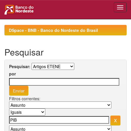
Skip
navigation
DSpace - BNB - Banco do Nordeste do Brasil
Pesquisar
Pesquisar:
por
Filtros correntes: