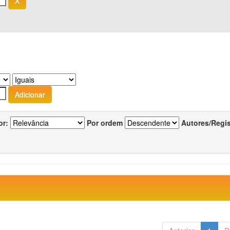
or:
Por ordem
Autores/Regi