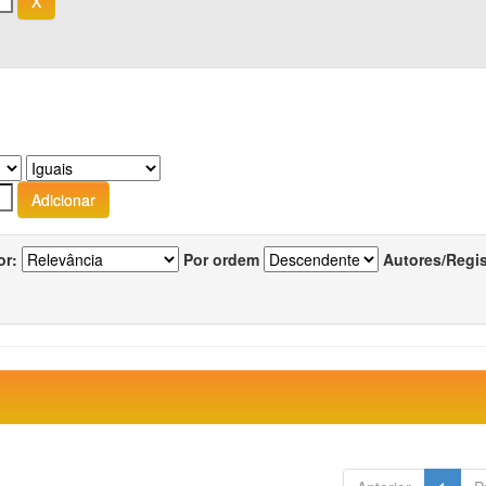
or:
Por ordem
Autores/Regi