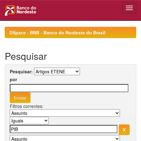
Skip
navigation
DSpace - BNB - Banco do Nordeste do Brasil
Pesquisar
Pesquisar:
por
Filtros correntes: