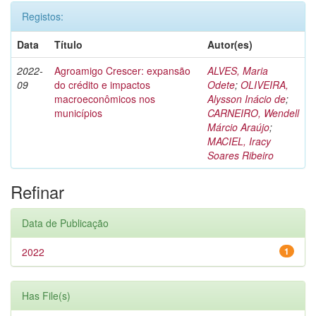
Registos:
Data
Título
Autor(es)
2022-
Agroamigo Crescer: expansão
ALVES, Maria
09
do crédito e impactos
Odete
;
OLIVEIRA,
macroeconômicos nos
Alysson Inácio de
;
municípios
CARNEIRO, Wendell
Márcio Araújo
;
MACIEL, Iracy
Soares Ribeiro
Refinar
Data de Publicação
2022
1
Has File(s)