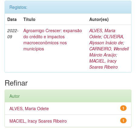
Registos:
Data
Título
Autor(es)
2022-
Agroamigo Crescer: expansão
ALVES, Maria
09
do crédito e impactos
Odete
;
OLIVEIRA,
macroeconômicos nos
Alysson Inácio de
;
municípios
CARNEIRO, Wendell
Márcio Araújo
;
MACIEL, Iracy
Soares Ribeiro
Refinar
Autor
ALVES, Maria Odete
1
MACIEL, Iracy Soares Ribeiro
1