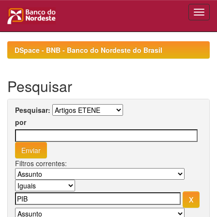
Skip
navigation
DSpace - BNB - Banco do Nordeste do Brasil
Pesquisar
Pesquisar:
por
Filtros correntes: