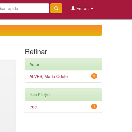
Entrar:
Refinar
Autor
ALVES, Maria Odete
1
Has File(s)
true
1