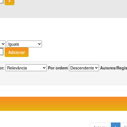
or:
Por ordem
Autores/Regi