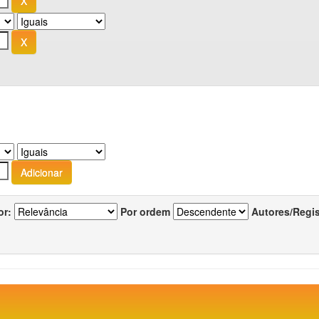
or:
Por ordem
Autores/Regi