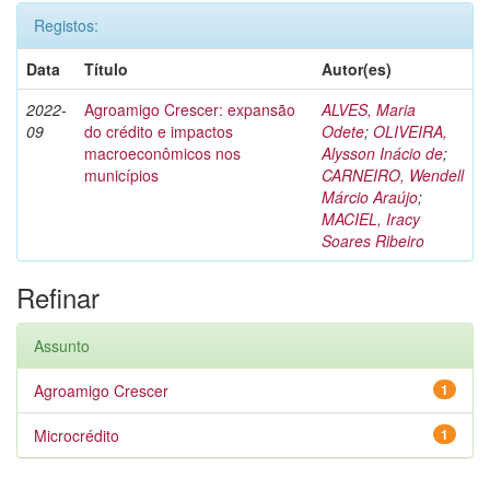
Registos:
Data
Título
Autor(es)
2022-
Agroamigo Crescer: expansão
ALVES, Maria
09
do crédito e impactos
Odete
;
OLIVEIRA,
macroeconômicos nos
Alysson Inácio de
;
municípios
CARNEIRO, Wendell
Márcio Araújo
;
MACIEL, Iracy
Soares Ribeiro
Refinar
Assunto
Agroamigo Crescer
1
Microcrédito
1