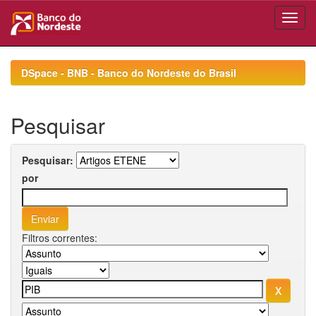
Skip
navigation
DSpace - BNB - Banco do Nordeste do Brasil
Pesquisar
Pesquisar:
por
Filtros correntes: