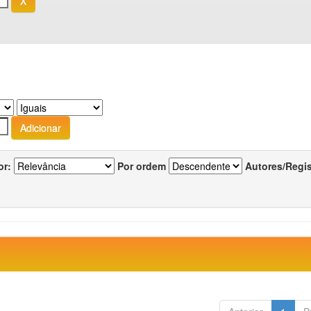
or:
Por ordem
Autores/Regi