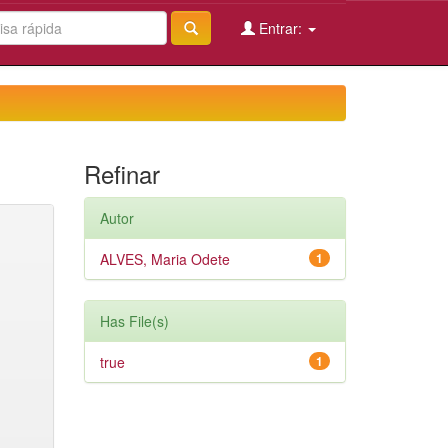
Entrar:
Refinar
Autor
ALVES, Maria Odete
1
Has File(s)
true
1