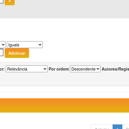
or:
Por ordem
Autores/Regi