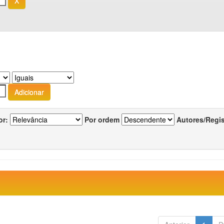
or:
Por ordem
Autores/Regi