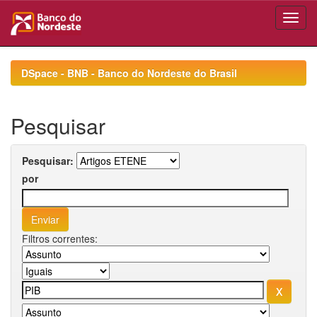
Skip
navigation
DSpace - BNB - Banco do Nordeste do Brasil
Pesquisar
Pesquisar:
por
Filtros correntes: