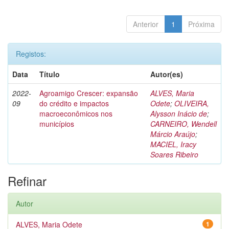
Anterior
1
Próxima
Registos:
Data
Título
Autor(es)
2022-
Agroamigo Crescer: expansão
ALVES, Maria
09
do crédito e impactos
Odete
;
OLIVEIRA,
macroeconômicos nos
Alysson Inácio de
;
municípios
CARNEIRO, Wendell
Márcio Araújo
;
MACIEL, Iracy
Soares Ribeiro
Refinar
Autor
ALVES, Maria Odete
1