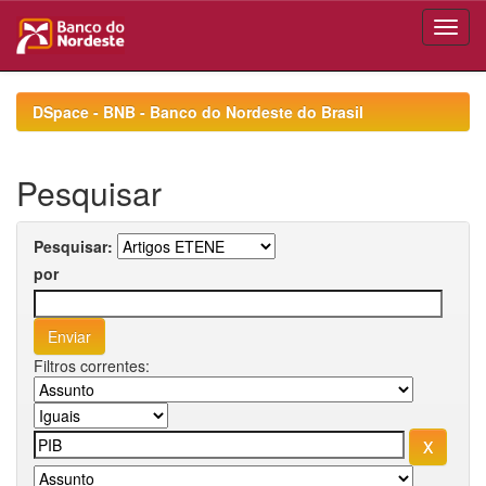
Skip
navigation
DSpace - BNB - Banco do Nordeste do Brasil
Pesquisar
Pesquisar:
por
Filtros correntes: