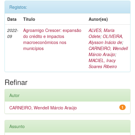
Registos:
Data
Título
Autor(es)
2022-
Agroamigo Crescer: expansão
ALVES, Maria
09
do crédito e impactos
Odete
;
OLIVEIRA,
macroeconômicos nos
Alysson Inácio de
;
municípios
CARNEIRO, Wendell
Márcio Araújo
;
MACIEL, Iracy
Soares Ribeiro
Refinar
Autor
CARNEIRO, Wendell Márcio Araújo
1
Assunto