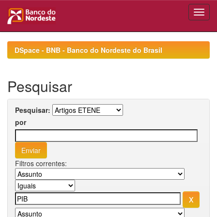
Skip
navigation
DSpace - BNB - Banco do Nordeste do Brasil
Pesquisar
Pesquisar:
por
Filtros correntes: