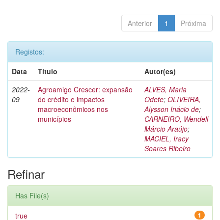
Anterior
1
Próxima
Registos:
Data
Título
Autor(es)
2022-
Agroamigo Crescer: expansão
ALVES, Maria
09
do crédito e impactos
Odete
;
OLIVEIRA,
macroeconômicos nos
Alysson Inácio de
;
municípios
CARNEIRO, Wendell
Márcio Araújo
;
MACIEL, Iracy
Soares Ribeiro
Refinar
Has File(s)
true
1