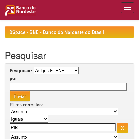
Skip
navigation
DSpace - BNB - Banco do Nordeste do Brasil
Pesquisar
Pesquisar:
por
Filtros correntes: