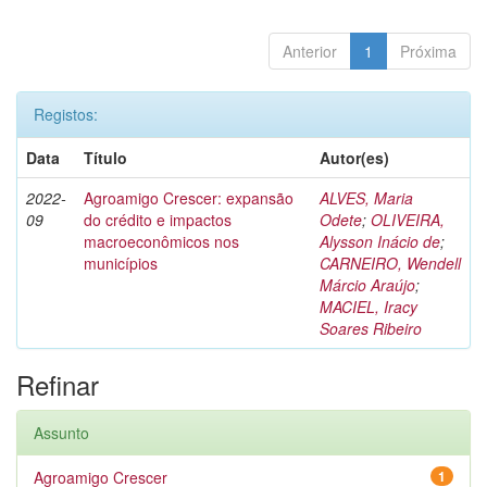
Anterior
1
Próxima
Registos:
Data
Título
Autor(es)
2022-
Agroamigo Crescer: expansão
ALVES, Maria
09
do crédito e impactos
Odete
;
OLIVEIRA,
macroeconômicos nos
Alysson Inácio de
;
municípios
CARNEIRO, Wendell
Márcio Araújo
;
MACIEL, Iracy
Soares Ribeiro
Refinar
Assunto
Agroamigo Crescer
1