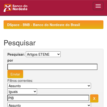
Skip
navigation
DSpace - BNB - Banco do Nordeste do Brasil
Pesquisar
Pesquisar:
por
Filtros correntes: