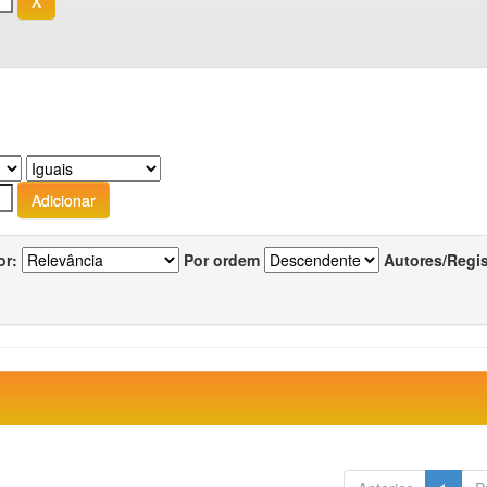
or:
Por ordem
Autores/Regi