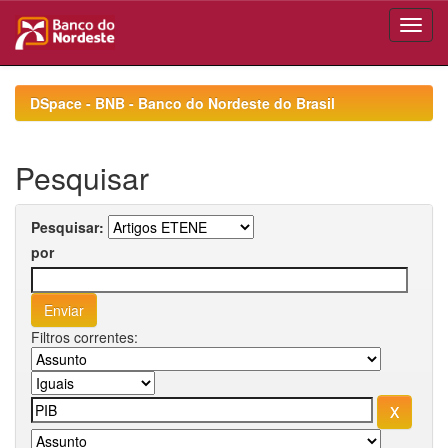
Skip
navigation
DSpace - BNB - Banco do Nordeste do Brasil
Pesquisar
Pesquisar:
por
Filtros correntes: