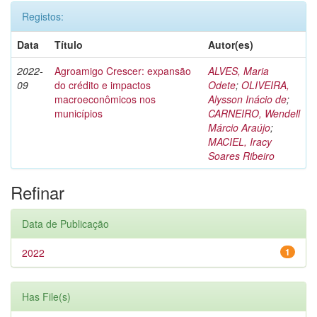
Registos:
Data
Título
Autor(es)
2022-
Agroamigo Crescer: expansão
ALVES, Maria
09
do crédito e impactos
Odete
;
OLIVEIRA,
macroeconômicos nos
Alysson Inácio de
;
municípios
CARNEIRO, Wendell
Márcio Araújo
;
MACIEL, Iracy
Soares Ribeiro
Refinar
Data de Publicação
2022
1
Has File(s)