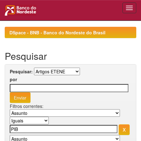
Skip
navigation
DSpace - BNB - Banco do Nordeste do Brasil
Pesquisar
Pesquisar:
por
Filtros correntes: