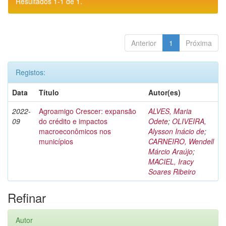
Resultados 1-1 de 1.
Anterior
1
Próxima
Registos:
Data
Título
Autor(es)
2022-
Agroamigo Crescer: expansão
ALVES, Maria
09
do crédito e impactos
Odete
;
OLIVEIRA,
macroeconômicos nos
Alysson Inácio de
;
municípios
CARNEIRO, Wendell
Márcio Araújo
;
MACIEL, Iracy
Soares Ribeiro
Refinar
Autor