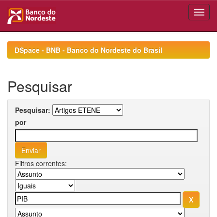
Skip
navigation
DSpace - BNB - Banco do Nordeste do Brasil
Pesquisar
Pesquisar:
por
Filtros correntes: