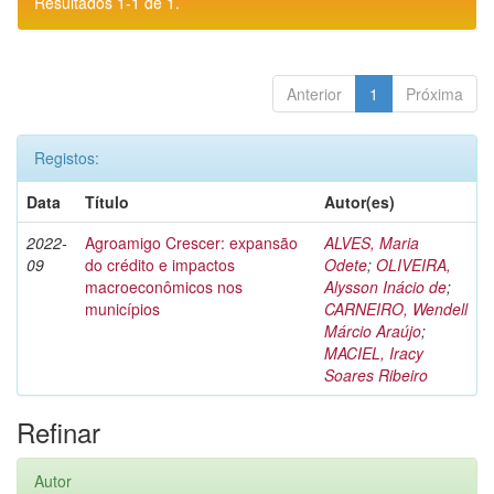
Resultados 1-1 de 1.
Anterior
1
Próxima
Registos:
Data
Título
Autor(es)
2022-
Agroamigo Crescer: expansão
ALVES, Maria
09
do crédito e impactos
Odete
;
OLIVEIRA,
macroeconômicos nos
Alysson Inácio de
;
municípios
CARNEIRO, Wendell
Márcio Araújo
;
MACIEL, Iracy
Soares Ribeiro
Refinar
Autor