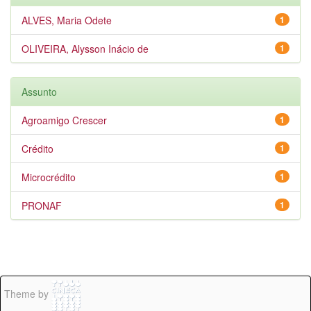
ALVES, Maria Odete
1
OLIVEIRA, Alysson Inácio de
1
Assunto
Agroamigo Crescer
1
Crédito
1
Microcrédito
1
PRONAF
1
Theme by