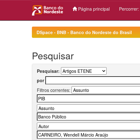
Página principal
Percorrer
Skip
navigation
DSpace - BNB - Banco do Nordeste do Brasil
Pesquisar
Pesquisar:
por
Filtros correntes: