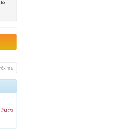
sto
róxima
 Inácio