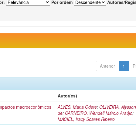
or:
Por ordem
Autores/Regi
Anterior
1
P
Autor(es)
 impactos macroeconômicos
ALVES, Maria Odete
;
OLIVEIRA, Alysson
de
;
CARNEIRO, Wendell Márcio Araújo
;
MACIEL, Iracy Soares Ribeiro