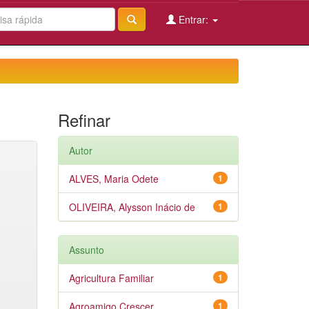
Entrar:
Refinar
Autor
ALVES, Maria Odete
1
OLIVEIRA, Alysson Inácio de
1
Assunto
Agricultura Familiar
1
Agroamigo Crescer
1