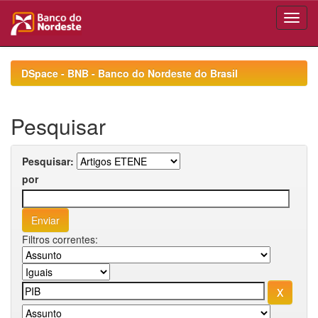
Skip
navigation
DSpace - BNB - Banco do Nordeste do Brasil
Pesquisar
Pesquisar:
por
Filtros correntes: