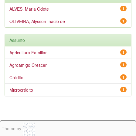
ALVES, Maria Odete
1
OLIVEIRA, Alysson Inácio de
1
Assunto
Agricultura Familiar
1
Agroamigo Crescer
1
Crédito
1
Microcrédito
1
Theme by