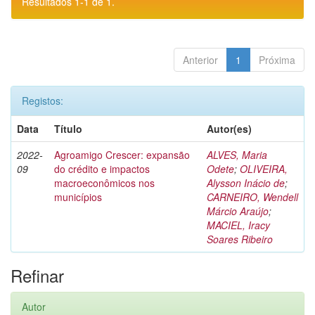
Resultados 1-1 de 1.
Anterior
1
Próxima
Registos:
Data
Título
Autor(es)
2022-
Agroamigo Crescer: expansão
ALVES, Maria
09
do crédito e impactos
Odete
;
OLIVEIRA,
macroeconômicos nos
Alysson Inácio de
;
municípios
CARNEIRO, Wendell
Márcio Araújo
;
MACIEL, Iracy
Soares Ribeiro
Refinar
Autor