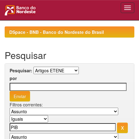
Skip
navigation
DSpace - BNB - Banco do Nordeste do Brasil
Pesquisar
Pesquisar:
por
Filtros correntes: