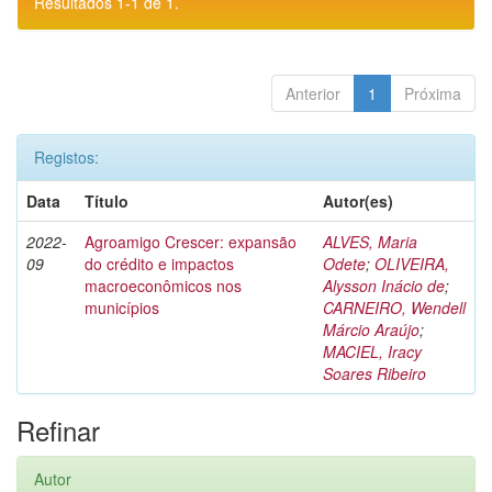
Resultados 1-1 de 1.
Anterior
1
Próxima
Registos:
Data
Título
Autor(es)
2022-
Agroamigo Crescer: expansão
ALVES, Maria
09
do crédito e impactos
Odete
;
OLIVEIRA,
macroeconômicos nos
Alysson Inácio de
;
municípios
CARNEIRO, Wendell
Márcio Araújo
;
MACIEL, Iracy
Soares Ribeiro
Refinar
Autor