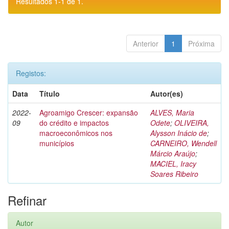
Resultados 1-1 de 1.
Anterior
1
Próxima
Registos:
Data
Título
Autor(es)
2022-
Agroamigo Crescer: expansão
ALVES, Maria
09
do crédito e impactos
Odete
;
OLIVEIRA,
macroeconômicos nos
Alysson Inácio de
;
municípios
CARNEIRO, Wendell
Márcio Araújo
;
MACIEL, Iracy
Soares Ribeiro
Refinar
Autor