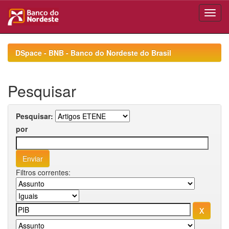
Skip
navigation
DSpace - BNB - Banco do Nordeste do Brasil
Pesquisar
Pesquisar:
por
Filtros correntes: