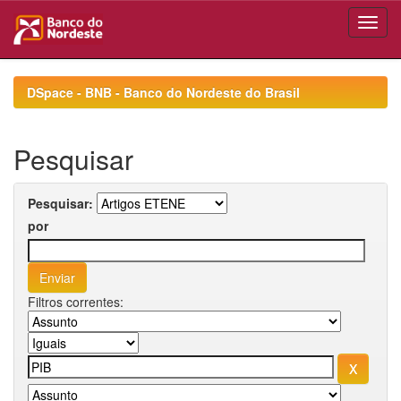
Skip
navigation
DSpace - BNB - Banco do Nordeste do Brasil
Pesquisar
Pesquisar:
por
Filtros correntes: