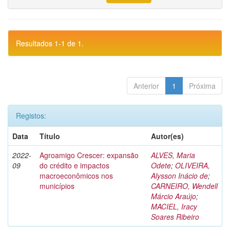
Resultados 1-1 de 1.
Anterior
1
Próxima
Registos:
Data
Título
Autor(es)
2022-
Agroamigo Crescer: expansão
ALVES, Maria
09
do crédito e impactos
Odete
;
OLIVEIRA,
macroeconômicos nos
Alysson Inácio de
;
municípios
CARNEIRO, Wendell
Márcio Araújo
;
MACIEL, Iracy
Soares Ribeiro