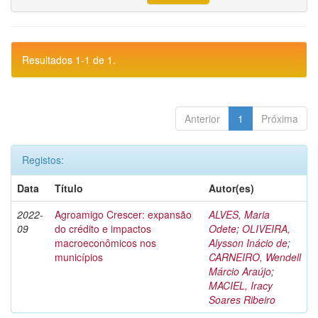
Resultados 1-1 de 1.
Anterior
1
Próxima
Registos:
Data
Título
Autor(es)
2022-
Agroamigo Crescer: expansão
ALVES, Maria
09
do crédito e impactos
Odete
;
OLIVEIRA,
macroeconômicos nos
Alysson Inácio de
;
municípios
CARNEIRO, Wendell
Márcio Araújo
;
MACIEL, Iracy
Soares Ribeiro