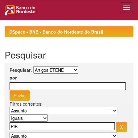
Skip
navigation
DSpace - BNB - Banco do Nordeste do Brasil
Pesquisar
Pesquisar:
por
Filtros correntes: