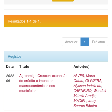
Resultados 1-1 de 1.
Anterior
1
Próxima
Registos:
Data
Título
Autor(es)
2022-
Agroamigo Crescer: expansão
ALVES, Maria
09
do crédito e impactos
Odete
;
OLIVEIRA,
macroeconômicos nos
Alysson Inácio de
;
municípios
CARNEIRO, Wendell
Márcio Araújo
;
MACIEL, Iracy
Soares Ribeiro