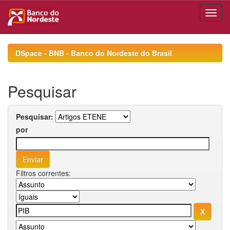
Skip
navigation
DSpace - BNB - Banco do Nordeste do Brasil
Pesquisar
Pesquisar:
por
Filtros correntes: