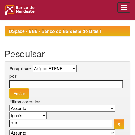
Skip
navigation
DSpace - BNB - Banco do Nordeste do Brasil
Pesquisar
Pesquisar:
por
Filtros correntes: