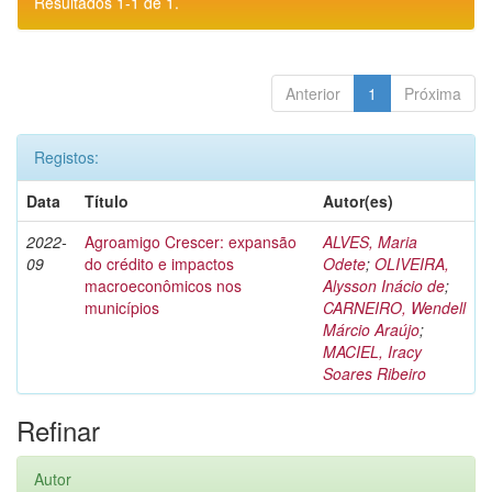
Resultados 1-1 de 1.
Anterior
1
Próxima
Registos:
Data
Título
Autor(es)
2022-
Agroamigo Crescer: expansão
ALVES, Maria
09
do crédito e impactos
Odete
;
OLIVEIRA,
macroeconômicos nos
Alysson Inácio de
;
municípios
CARNEIRO, Wendell
Márcio Araújo
;
MACIEL, Iracy
Soares Ribeiro
Refinar
Autor