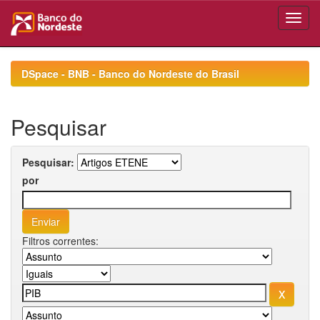
Skip
navigation
DSpace - BNB - Banco do Nordeste do Brasil
Pesquisar
Pesquisar:
por
Filtros correntes: