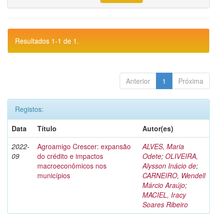
Resultados 1-1 de 1.
Anterior
1
Próxima
Registos:
Data
Título
Autor(es)
2022-
Agroamigo Crescer: expansão
ALVES, Maria
09
do crédito e impactos
Odete
;
OLIVEIRA,
macroeconômicos nos
Alysson Inácio de
;
municípios
CARNEIRO, Wendell
Márcio Araújo
;
MACIEL, Iracy
Soares Ribeiro