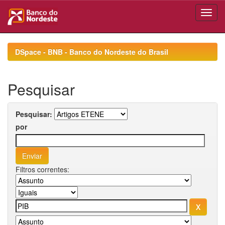
Skip
navigation
DSpace - BNB - Banco do Nordeste do Brasil
Pesquisar
Pesquisar:
por
Filtros correntes: