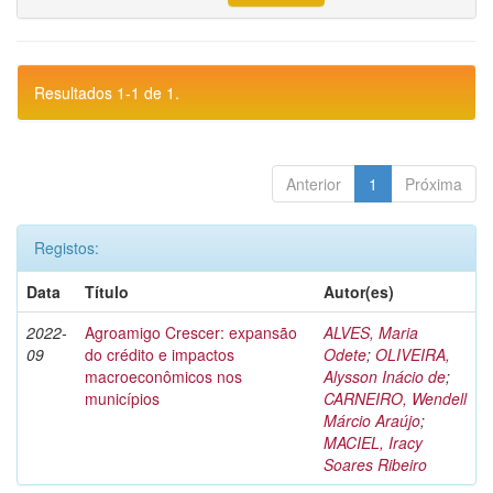
Resultados 1-1 de 1.
Anterior
1
Próxima
Registos:
Data
Título
Autor(es)
2022-
Agroamigo Crescer: expansão
ALVES, Maria
09
do crédito e impactos
Odete
;
OLIVEIRA,
macroeconômicos nos
Alysson Inácio de
;
municípios
CARNEIRO, Wendell
Márcio Araújo
;
MACIEL, Iracy
Soares Ribeiro