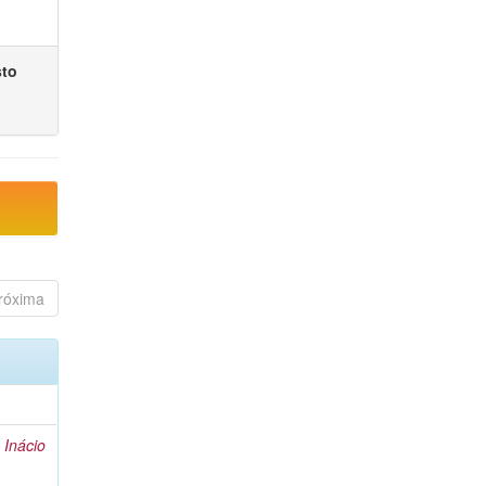
sto
róxima
 Inácio