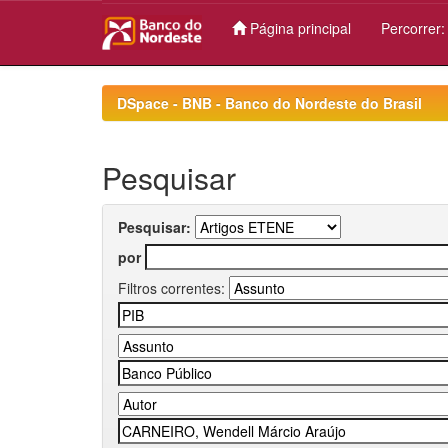
Página principal
Percorrer
Skip
navigation
DSpace - BNB - Banco do Nordeste do Brasil
Pesquisar
Pesquisar:
por
Filtros correntes: