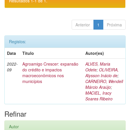
Resultados 1-1 de 1.
Anterior
1
Próxima
Registos:
Data
Título
Autor(es)
2022-
Agroamigo Crescer: expansão
ALVES, Maria
09
do crédito e impactos
Odete
;
OLIVEIRA,
macroeconômicos nos
Alysson Inácio de
;
municípios
CARNEIRO, Wendell
Márcio Araújo
;
MACIEL, Iracy
Soares Ribeiro
Refinar
Autor