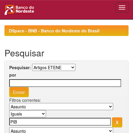
Skip
navigation
DSpace - BNB - Banco do Nordeste do Brasil
Pesquisar
Pesquisar:
por
Filtros correntes: