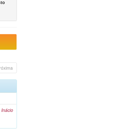
sto
róxima
 Inácio