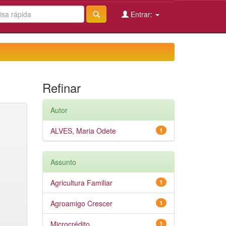
Entrar:
Refinar
Autor
ALVES, Maria Odete
1
Assunto
Agricultura Familiar
1
Agroamigo Crescer
1
Microcrédito
1