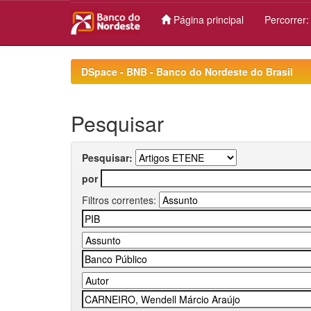
Página principal
Percorrer
Skip
navigation
DSpace - BNB - Banco do Nordeste do Brasil
Pesquisar
Pesquisar:
por
Filtros correntes: