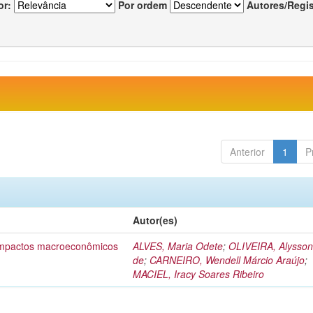
or:
Por ordem
Autores/Regi
Anterior
1
P
Autor(es)
 impactos macroeconômicos
ALVES, Maria Odete
;
OLIVEIRA, Alysson
de
;
CARNEIRO, Wendell Márcio Araújo
;
MACIEL, Iracy Soares Ribeiro