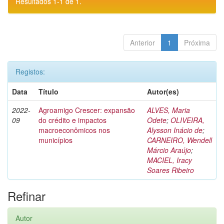
Resultados 1-1 de 1.
Anterior
1
Próxima
Registos:
Data
Título
Autor(es)
2022-
Agroamigo Crescer: expansão
ALVES, Maria
09
do crédito e impactos
Odete
;
OLIVEIRA,
macroeconômicos nos
Alysson Inácio de
;
municípios
CARNEIRO, Wendell
Márcio Araújo
;
MACIEL, Iracy
Soares Ribeiro
Refinar
Autor