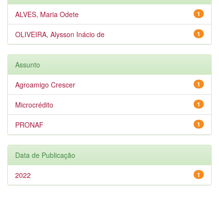
ALVES, Maria Odete
1
OLIVEIRA, Alysson Inácio de
1
Assunto
Agroamigo Crescer
1
Microcrédito
1
PRONAF
1
Data de Publicação
2022
1