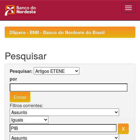
Skip
navigation
DSpace - BNB - Banco do Nordeste do Brasil
Pesquisar
Pesquisar:
por
Filtros correntes: