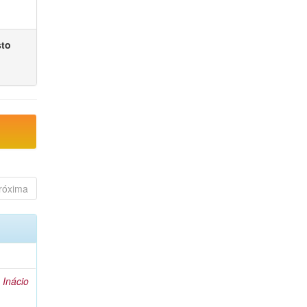
sto
róxima
 Inácio