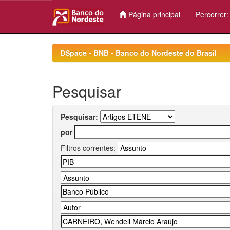
Página principal
Percorrer
Skip
navigation
DSpace - BNB - Banco do Nordeste do Brasil
Pesquisar
Pesquisar:
por
Filtros correntes: