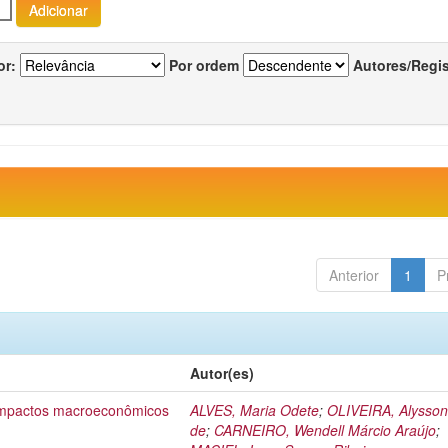
or:
Por ordem
Autores/Regi
Anterior
1
P
Autor(es)
 impactos macroeconômicos
ALVES, Maria Odete
;
OLIVEIRA, Alysson
de
;
CARNEIRO, Wendell Márcio Araújo
;