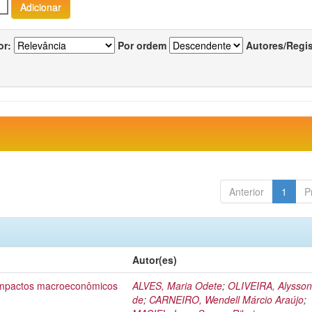
or:
Por ordem
Autores/Regi
Anterior
1
P
Autor(es)
 impactos macroeconômicos
ALVES, Maria Odete
;
OLIVEIRA, Alysson
de
;
CARNEIRO, Wendell Márcio Araújo
;