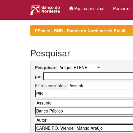
Página principal
Percorrer
Skip
navigation
DSpace - BNB - Banco do Nordeste do Brasil
Pesquisar
Pesquisar:
por
Filtros correntes: