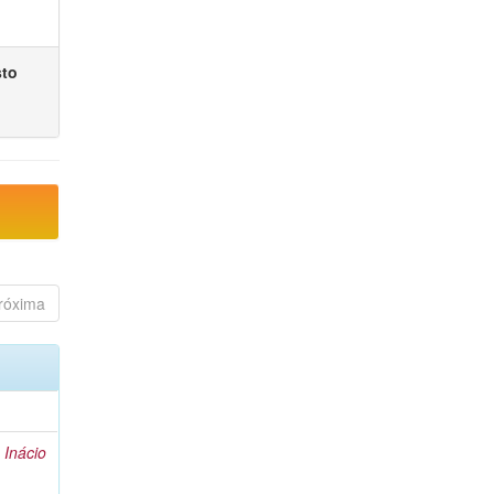
sto
róxima
 Inácio