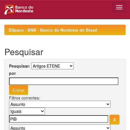
Skip
navigation
DSpace - BNB - Banco do Nordeste do Brasil
Pesquisar
Pesquisar:
por
Filtros correntes: