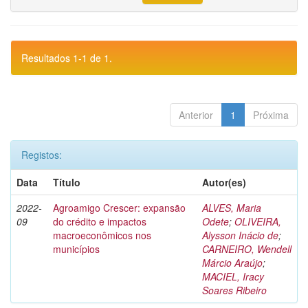
Resultados 1-1 de 1.
Anterior
1
Próxima
Registos:
Data
Título
Autor(es)
2022-
Agroamigo Crescer: expansão
ALVES, Maria
09
do crédito e impactos
Odete
;
OLIVEIRA,
macroeconômicos nos
Alysson Inácio de
;
municípios
CARNEIRO, Wendell
Márcio Araújo
;
MACIEL, Iracy
Soares Ribeiro