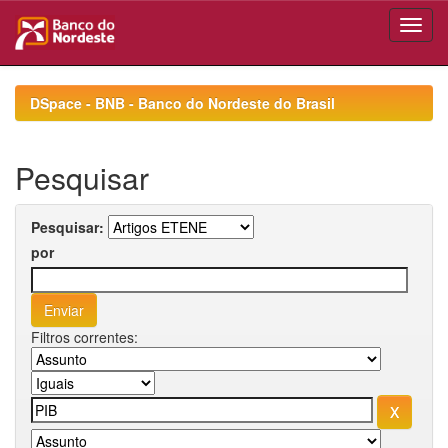
Skip
navigation
DSpace - BNB - Banco do Nordeste do Brasil
Pesquisar
Pesquisar:
por
Filtros correntes: