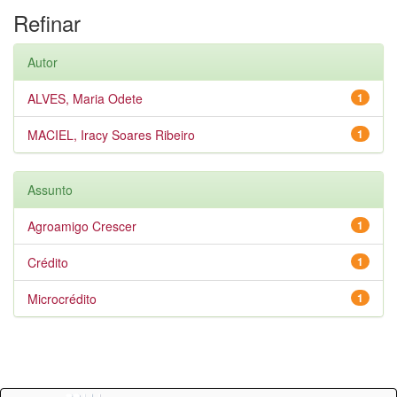
Refinar
Autor
ALVES, Maria Odete
1
MACIEL, Iracy Soares Ribeiro
1
Assunto
Agroamigo Crescer
1
Crédito
1
Microcrédito
1