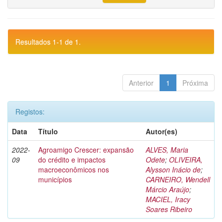
Resultados 1-1 de 1.
Anterior
1
Próxima
Registos:
Data
Título
Autor(es)
2022-
Agroamigo Crescer: expansão
ALVES, Maria
09
do crédito e impactos
Odete
;
OLIVEIRA,
macroeconômicos nos
Alysson Inácio de
;
municípios
CARNEIRO, Wendell
Márcio Araújo
;
MACIEL, Iracy
Soares Ribeiro