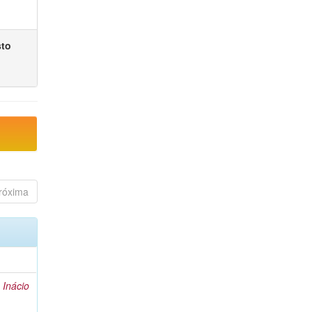
sto
róxima
 Inácio