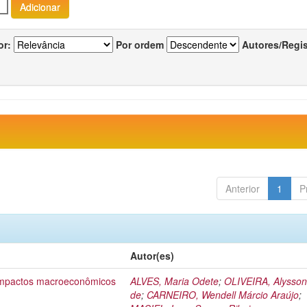
or:
Por ordem
Autores/Regi
Anterior
1
P
Autor(es)
 impactos macroeconômicos
ALVES, Maria Odete
;
OLIVEIRA, Alysson
de
;
CARNEIRO, Wendell Márcio Araújo
;