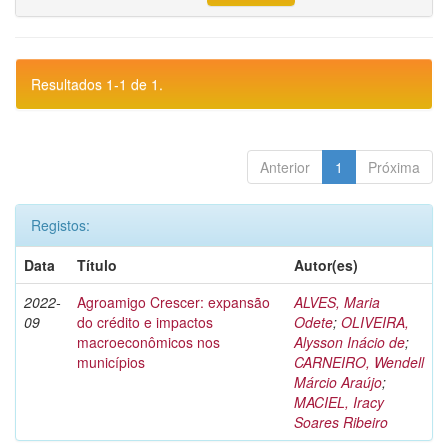
Resultados 1-1 de 1.
Anterior
1
Próxima
Registos:
Data
Título
Autor(es)
2022-
Agroamigo Crescer: expansão
ALVES, Maria
09
do crédito e impactos
Odete
;
OLIVEIRA,
macroeconômicos nos
Alysson Inácio de
;
municípios
CARNEIRO, Wendell
Márcio Araújo
;
MACIEL, Iracy
Soares Ribeiro