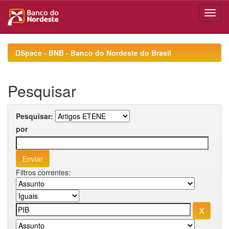
Skip
navigation
DSpace - BNB - Banco do Nordeste do Brasil
Pesquisar
Pesquisar:
por
Filtros correntes: