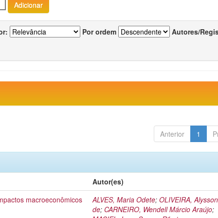
or:
Por ordem
Autores/Regi
Anterior
1
P
Autor(es)
 impactos macroeconômicos
ALVES, Maria Odete
;
OLIVEIRA, Alysson
de
;
CARNEIRO, Wendell Márcio Araújo
;