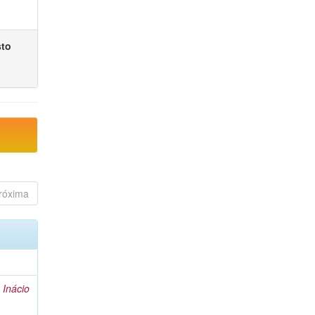
sto
róxima
 Inácio