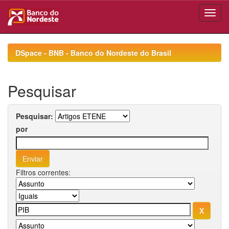
Skip
navigation
DSpace - BNB - Banco do Nordeste do Brasil
Pesquisar
Pesquisar:
por
Filtros correntes: