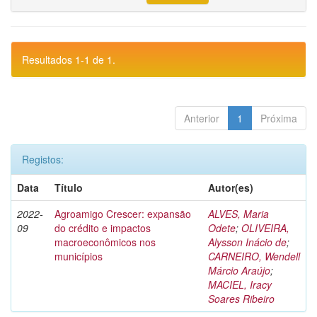
Resultados 1-1 de 1.
Anterior
1
Próxima
Registos:
Data
Título
Autor(es)
2022-
Agroamigo Crescer: expansão
ALVES, Maria
09
do crédito e impactos
Odete
;
OLIVEIRA,
macroeconômicos nos
Alysson Inácio de
;
municípios
CARNEIRO, Wendell
Márcio Araújo
;
MACIEL, Iracy
Soares Ribeiro