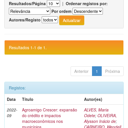
Resultados/Página
|
Ordenar registos por:
Por ordem
Autores/Registo
Resultados 1-1 de 1.
Anterior
1
Próxima
Registos:
Data
Título
Autor(es)
2022-
Agroamigo Crescer: expansão
ALVES, Maria
09
do crédito e impactos
Odete
;
OLIVEIRA,
macroeconômicos nos
Alysson Inácio de
;
municípios
CARNEIRO, Wendell