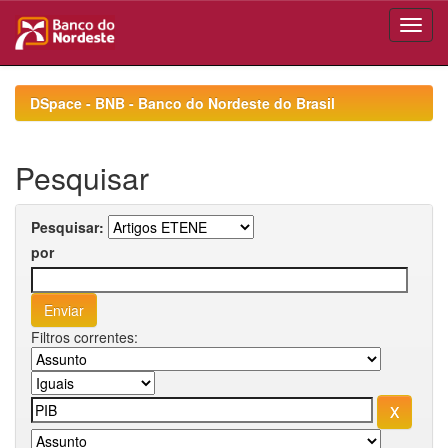
Skip
navigation
DSpace - BNB - Banco do Nordeste do Brasil
Pesquisar
Pesquisar:
por
Filtros correntes: