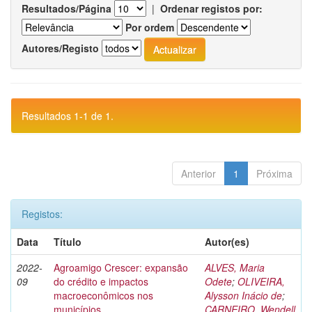
Resultados/Página
|
Ordenar registos por:
Por ordem
Autores/Registo
Resultados 1-1 de 1.
Anterior
1
Próxima
Registos:
Data
Título
Autor(es)
2022-
Agroamigo Crescer: expansão
ALVES, Maria
09
do crédito e impactos
Odete
;
OLIVEIRA,
macroeconômicos nos
Alysson Inácio de
;
municípios
CARNEIRO, Wendell