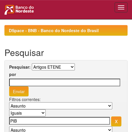
Skip
navigation
DSpace - BNB - Banco do Nordeste do Brasil
Pesquisar
Pesquisar:
por
Filtros correntes: