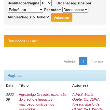
Resultados/Página
|
Ordenar registos por:
Por ordem
Autores/Registo
Resultados 1-1 de 1.
Anterior
1
Próxima
Registos:
Data
Título
Autor(es)
2022-
Agroamigo Crescer: expansão
ALVES, Maria
09
do crédito e impactos
Odete
;
OLIVEIRA,
macroeconômicos nos
Alysson Inácio de
;
municípios
CARNEIRO, Wendell