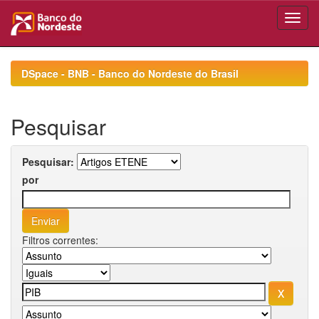
Skip
navigation
DSpace - BNB - Banco do Nordeste do Brasil
Pesquisar
Pesquisar:
por
Filtros correntes: