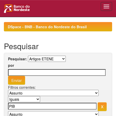
Skip
navigation
DSpace - BNB - Banco do Nordeste do Brasil
Pesquisar
Pesquisar:
por
Filtros correntes: