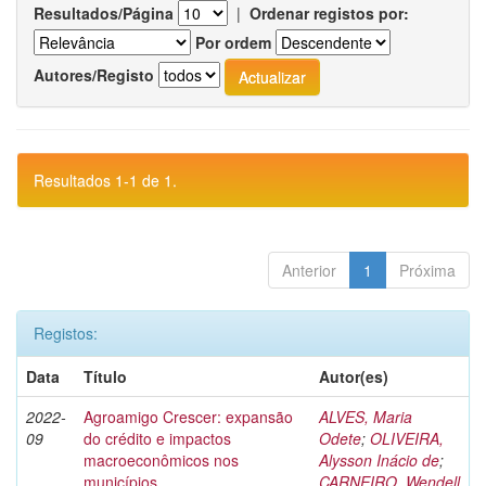
Resultados/Página
|
Ordenar registos por:
Por ordem
Autores/Registo
Resultados 1-1 de 1.
Anterior
1
Próxima
Registos:
Data
Título
Autor(es)
2022-
Agroamigo Crescer: expansão
ALVES, Maria
09
do crédito e impactos
Odete
;
OLIVEIRA,
macroeconômicos nos
Alysson Inácio de
;
municípios
CARNEIRO, Wendell