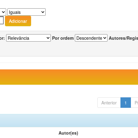
or:
Por ordem
Autores/Regi
Anterior
1
P
Autor(es)