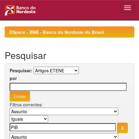
Skip
navigation
DSpace - BNB - Banco do Nordeste do Brasil
Pesquisar
Pesquisar:
por
Filtros correntes: