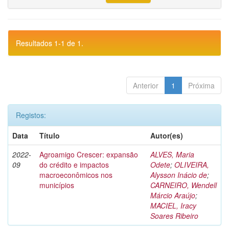
Resultados 1-1 de 1.
Anterior
1
Próxima
Registos:
Data
Título
Autor(es)
2022-
Agroamigo Crescer: expansão
ALVES, Maria
09
do crédito e impactos
Odete
;
OLIVEIRA,
macroeconômicos nos
Alysson Inácio de
;
municípios
CARNEIRO, Wendell
Márcio Araújo
;
MACIEL, Iracy
Soares Ribeiro