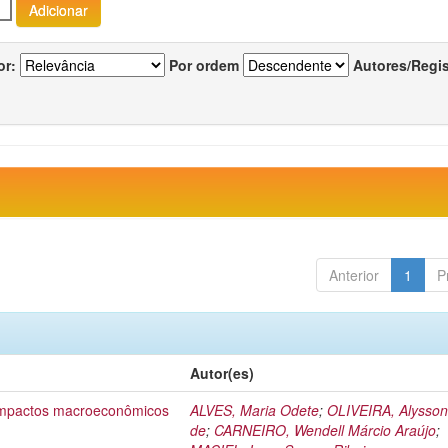
or:
Por ordem
Autores/Regi
Anterior
1
P
Autor(es)
 impactos macroeconômicos
ALVES, Maria Odete
;
OLIVEIRA, Alysson
de
;
CARNEIRO, Wendell Márcio Araújo
;