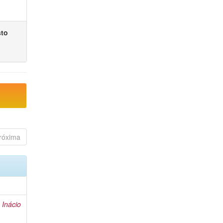
sto
róxima
 Inácio